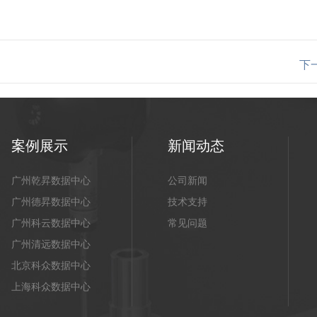
下一
案例展示
新闻动态
广州乾昇数据中心
公司新闻
广州德昇数据中心
技术支持
广州科云数据中心
常见问题
广州清远数据中心
北京科众数据中心
上海科众数据中心