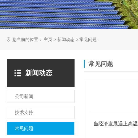
您当前的位置：
>
>
主页
新闻动态
常见问题
常见问题
新闻动态
公司新闻
技术支持
当经济发展遇上高温
常见问题