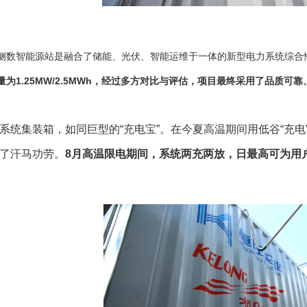
侧数智能源站是融合了储能、光伏、智能运维于一体的新型电力系统综合
量为1.25MW/2.5MWh，经过多方对比与评估，项目最终采用了品质
系统集装箱，如同巨型的“充电宝”。在今夏高温期间用低谷“充电
了汗马功劳。
8月高温限电期间，系统两充两放，日最高可为用户