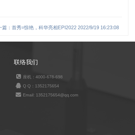
篇：首秀=惊艳，科华亮相EPI2022 2022/9/19 16:23:08
联络我们
座机：4000-678-698
Q Q：1352175654
Email: 1352175654@qq.com