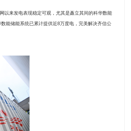
网以来发电表现稳定可观，尤其是矗立其间的科华数能
，科华数能储能系统已累计提供近8万度电，完美解决齐信公