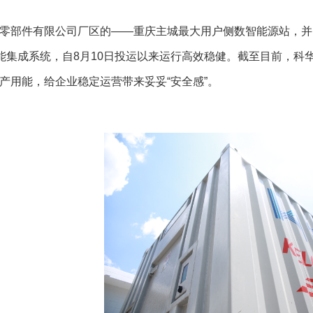
零部件有限公司厂区的——重庆主城最大用户侧数智能源站，并
MWh储能集成系统，自8月10日投运以来运行高效稳健。截至目前
产用能，给企业稳定运营带来妥妥“安全感”。