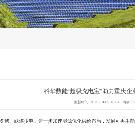
科华数能“超级充电宝”助力重庆企业
更新时间 2020-10-09 18:04
阅读
56
炙烤、缺煤少电，进一步加速能源优化供给布局，发展可再生能