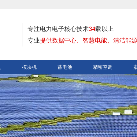
专注电力电子核心技术
34
载以上
专业
提供数据中心、智慧电能、清洁能
机
模块机
蓄电池
精密空调