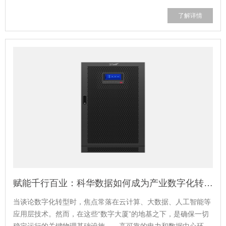
变革，科华数据股份有限公司早已擘画清晰的战略蓝图，以前瞻
了解详情
性的技术储备和业务布局，积极拥抱并立志引领这一融合时代。
核心战略：构建“算...
赋能千行百业：科华数据如何成为产业数字化转型的“隐形基石”
当谈论数字化转型时，焦点常落在云计算、大数据、人工智能等
应用层技术。然而，在这些“数字大厦”的地基之下，是确保一切
稳定运行的关键物理基础设施——高可靠的电力和数据中心环