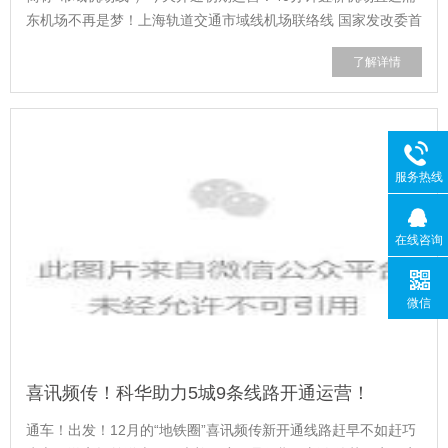
东机场不再是梦！上海轨道交通市域线机场联络线 国家发改委首
批确定的全国11条市域示范线路之一 上海轨道交通市域线网首
了解详情
条新建线路 上海首条最高时速160公里的新建市域线，是大多数
地...
服务热线
在线咨询
微信
喜讯频传！科华助力5城9条线路开通运营！
通车！出发！12月的“地铁圈”喜讯频传新开通线路赶早不如赶巧