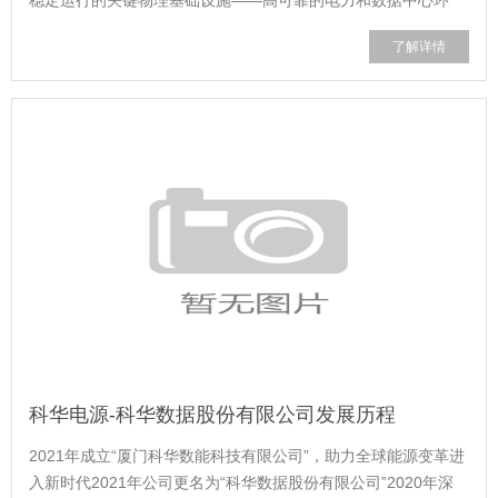
境。科华数据股份有限公司，正是深耕于此的“隐形基石”，它以
了解详情
坚实、智能、绿色的底座能力，深入千行百业，成为推动产业数
字化转型不可或缺的...
科华电源-科华数据股份有限公司发展历程
2021年成立“厦门科华数能科技有限公司”，助力全球能源变革进
入新时代2021年公司更名为“科华数据股份有限公司”2020年深