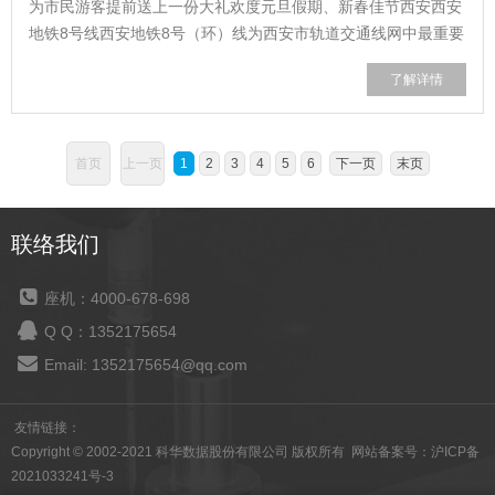
为市民游客提前送上一份大礼欢度元旦假期、新春佳节西安西安
地铁8号线西安地铁8号（环）线为西安市轨道交通线网中最重要
的骨干线路，也是线网规划中的唯一一条环线，线路全长约50公
了解详情
里。采用国际最高自动化等级GoA4级的无人驾驶系统，首次将
全自动运行...
首页
上一页
1
2
3
4
5
6
下一页
末页
联络我们
座机：4000-678-698
Q Q：1352175654
Email: 1352175654@qq.com
友情链接：
Copyright © 2002-2021 科华数据股份有限公司 版权所有 网站备案号：
沪ICP备
2021033241号-3